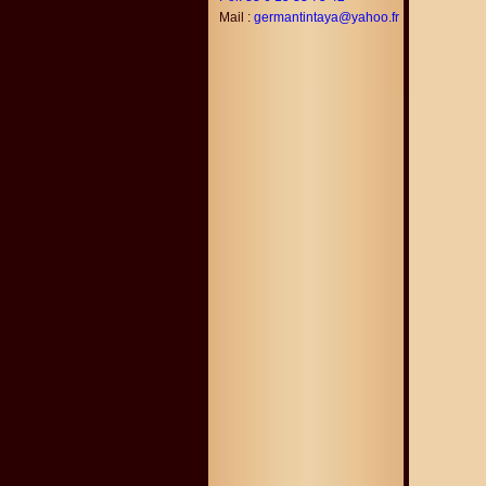
Mail :
germantintaya@yahoo.fr