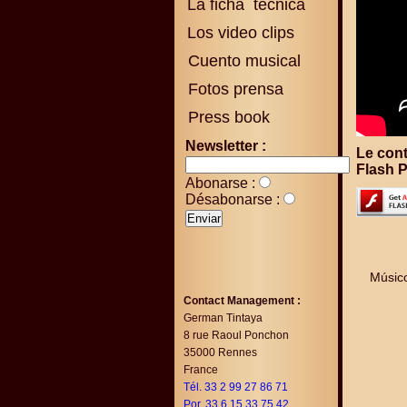
La ficha técnica
Los video clips
Cuento musical
Fotos prensa
Press book
Newsletter :
Le cont
Flash P
Abonarse :
Désabonarse :
Músico
Contact Management :
German Tintaya
8 rue Raoul Ponchon
35000 Rennes
France
Tél. 33 2 99 27 86 71
Por. 33 6 15 33 75 42