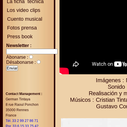
La ficha técnica
Los video clips
Cuento musical
Fotos prensa
Press book
Newsletter :
Abonarse :
Désabonarse :
Imágenes : 
Sonido 
Realisación y 
Contact Management :
Músicos : Cristian Tin
German Tintaya
8 rue Raoul Ponchon
Gustavo Co
35000 Rennes
France
Tél. 33 2 99 27 86 71
Por. 33 6 15 33 75 42