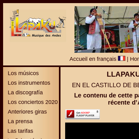
Accueil en français
|
Hom
Los músicos
LLAPAKU
Los instrumentos
EN EL CASTILLO DE B
La discografía
Le contenu de cette p
Los conciertos 2020
récente d’
Anteriores giras
La prensa
Las tarifas