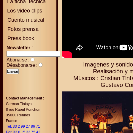
La ficha técnica
Los video clips
Cuento musical
Fotos prensa
Press book
Newsletter :
Abonarse :
Imagenes y sonido 
Désabonarse :
Realisación y 
Músicos : Cristian Tin
Gustavo Co
Contact Management :
German Tintaya
8 rue Raoul Ponchon
35000 Rennes
France
Tél. 33 2 99 27 86 71
Por. 33 6 15 33 75 42