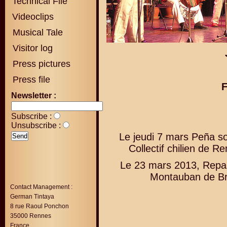
Technical File
Videoclips
Musical Tale
Visitor log
Press pictures
Press file
Newsletter :
Subscribe :
Unsubscribe :
Le jeudi 7 mars Peña so
Collectif chilien de R
Le 23 mars 2013, Repas
Montauban de Bre
Contact Management :
German Tintaya
8 rue Raoul Ponchon
35000 Rennes
France